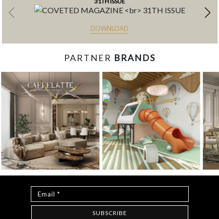
31TH ISSUE
DOWNLOAD
PARTNER
BRANDS
const items = document.querySelectorAll('.magazine-
item.hidden'); loadMoreBtn.addEventListener('click', () => { //
Mostra todos os itens ocultos items.forEach(item =>
item.classList.remove('hidden')); // Oculta o botão após revelar